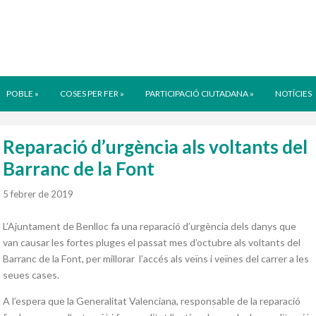
POBLE
»
COSES PER FER
»
PARTICIPACIÓ CIUTADANA
»
NOTÍCIES
Reparació d’urgència als voltants del
Barranc de la Font
5 febrer de 2019
L’Ajuntament de Benlloc fa una reparació d’urgència dels danys que
van causar les fortes pluges el passat mes d’octubre als voltants del
Barranc de la Font, per millorar l’accés als veïns i veïnes del carrer a les
seues cases.
A l’espera que la Generalitat Valenciana, responsable de la reparació