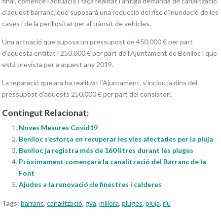
final, comence l’actuació i faça realitat l’antiga demanda de canalització
d’aquest barranc, que suposarà una reducció del risc d’inundació de les
cases i de la perillositat per al trànsit de vehicles.
Una actuació que suposa un pressupost de 450.000 € per part
d’aquesta entitat i 250.000 € per part de l’Ajuntament de Benlloc i que
está prevista per a aquest any 2019.
La reparació que ara ha realitzat l’Ajuntament, s’inclou ja dins del
pressupost d’aquests 250.000 € per part del consistori.
Contingut Relacionat:
Noves Mesures Covid19
Benlloc s’esforça en recuperar les vies afectades per la pluja
Benlloc ja registra més de 160 litres durant les pluges
Pròximament començarà la canalització del Barranc de la
Font
Ajudes a la renovació de finestres i calderes
Tags:
barranc
,
canalització
,
gva
,
millora
,
pluges
,
pluja
,
riu