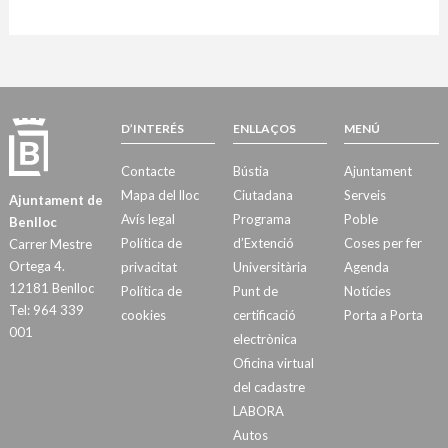
D’INTERÉS
ENLLAÇOS
MENÚ
Contacte
Bústia
Ajuntament
Mapa del lloc
Ciutadana
Serveis
Ajuntament de
Avís legal
Programa
Poble
Benlloc
Política de
d’Extenció
Coses per fer
Carrer Mestre
Ortega 4.
privacitat
Universitària
Agenda
12181 Benlloc
Política de
Punt de
Notícies
Tel: 964 339
cookies
certificació
Porta a Porta
001
electrònica
Oficina virtual
del cadastre
LABORA
Autos