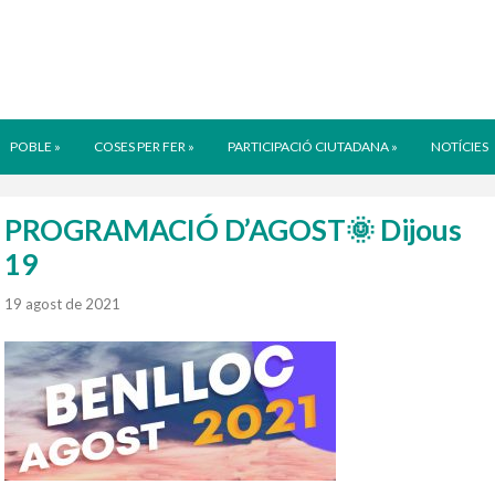
POBLE
»
COSES PER FER
»
PARTICIPACIÓ CIUTADANA
»
NOTÍCIES
PROGRAMACIÓ D’AGOST🌞 Dijous
19
19 agost de 2021