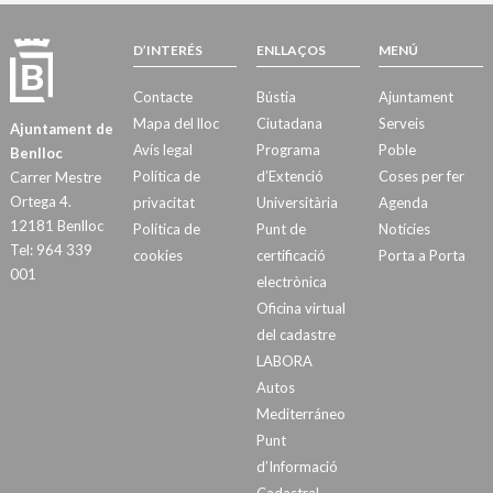
D’INTERÉS
ENLLAÇOS
MENÚ
Contacte
Bústia
Ajuntament
Mapa del lloc
Ciutadana
Serveis
Ajuntament de
Avís legal
Programa
Poble
Benlloc
Política de
d’Extenció
Coses per fer
Carrer Mestre
Ortega 4.
privacitat
Universitària
Agenda
12181 Benlloc
Política de
Punt de
Notícies
Tel: 964 339
cookies
certificació
Porta a Porta
001
electrònica
Oficina virtual
del cadastre
LABORA
Autos
Mediterráneo
Punt
d’Informació