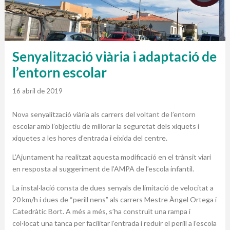
Senyalització viària i adaptació de
l’entorn escolar
16 abril de 2019
Nova senyalització viària als carrers del voltant de l’entorn
escolar amb l’objectiu de millorar la seguretat dels xiquets i
xiquetes a les hores d’entrada i eixida del centre.
L’Ajuntament ha realitzat aquesta modificació en el trànsit viari
en resposta al suggeriment de l’AMPA de l’escola infantil.
La instal·lació consta de dues senyals de limitació de velocitat a
20 km/h i dues de “perill nens” als carrers Mestre Àngel Ortega i
Catedràtic Bort. A més a més, s’ha construït una rampa i
col·locat una tanca per facilitar l’entrada i reduir el perill a l’escola