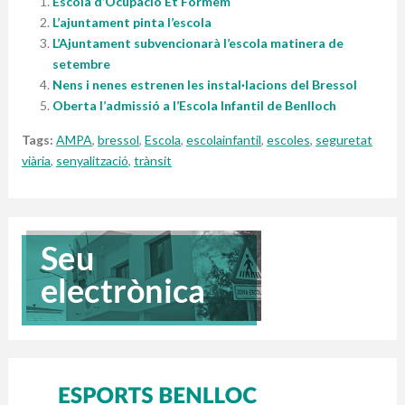
Escola d’Ocupació Et Formem
L’ajuntament pinta l’escola
L’Ajuntament subvencionarà l’escola matinera de
setembre
Nens i nenes estrenen les instal·lacions del Bressol
Oberta l’admissió a l’Escola Infantil de Benlloch
Tags:
AMPA
,
bressol
,
Escola
,
escolainfantil
,
escoles
,
seguretat
viària
,
senyalització
,
trànsit