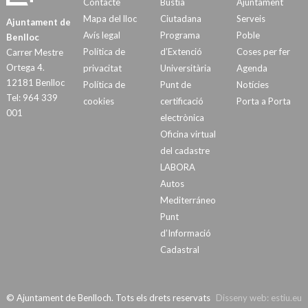
Contacte
Bústia
Ajuntament
Mapa del lloc
Ciutadana
Serveis
Ajuntament de
Avís legal
Programa
Poble
Benlloc
Política de
d’Extenció
Coses per fer
Carrer Mestre
Ortega 4.
privacitat
Universitària
Agenda
12181 Benlloc
Política de
Punt de
Notícies
Tel: 964 339
cookies
certificació
Porta a Porta
001
electrònica
Oficina virtual
del cadastre
LABORA
Autos
Mediterráneo
Punt
d’Informació
Cadastral
© Ajuntament de Benlloch. Tots els drets reservats
Disseny web:
estiu.eu