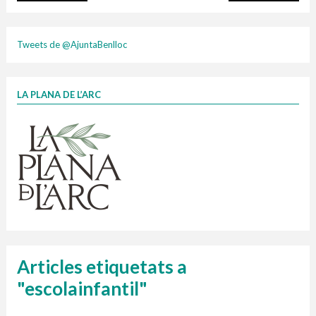
plasti
Tweets de @AjuntaBenlloc
LA PLANA DE L’ARC
Finançat per la Unió Europea – NextGenerationEU
1 contenidors intel·ligents
Jornades informatives
Penjador
HORARI
cartonix
Cubells
vidrina
Articles etiquetats a
"escolainfantil"