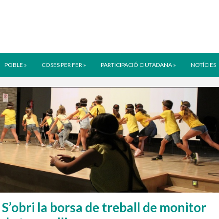
POBLE
»
COSES PER FER
»
PARTICIPACIÓ CIUTADANA
»
NOTÍCIES
S’obri la borsa de treball de monitor