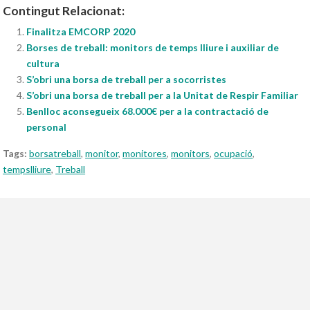
Contingut Relacionat:
Finalitza EMCORP 2020
Borses de treball: monitors de temps lliure i auxiliar de
cultura
S’obri una borsa de treball per a socorristes
S’obri una borsa de treball per a la Unitat de Respir Familiar
Benlloc aconsegueix 68.000€ per a la contractació de
personal
Tags:
borsatreball
,
monitor
,
monitores
,
monitors
,
ocupació
,
tempslliure
,
Treball