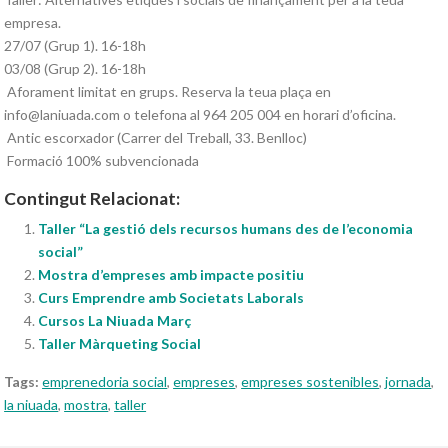
empresa.
27/07 (Grup 1). 16-18h
03/08 (Grup 2). 16-18h
Aforament limitat en grups. Reserva la teua plaça en
info@laniuada.com o telefona al 964 205 004 en horari d’oficina.
Antic escorxador (Carrer del Treball, 33. Benlloc)
Formació 100% subvencionada
Contingut Relacionat:
Taller “La gestió dels recursos humans des de l’economia
social”
Mostra d’empreses amb impacte positiu
Curs Emprendre amb Societats Laborals
Cursos La Niuada Març
Taller Màrqueting Social
Tags:
emprenedoria social
,
empreses
,
empreses sostenibles
,
jornada
,
la niuada
,
mostra
,
taller