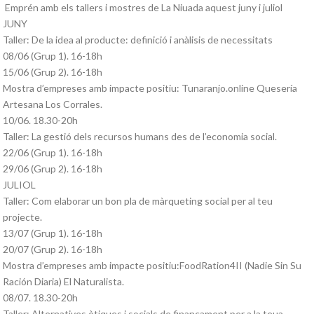
Emprén amb els tallers i mostres de
La Niuada
aquest juny i juliol
JUNY
Taller: De la idea al producte: definició i anàlisis de necessitats
08/06 (Grup 1). 16-18h
15/06 (Grup 2). 16-18h
Mostra d’empreses amb impacte positiu:
Tunaranjo.online
Quesería
Artesana Los Corrales
.
10/06. 18.30-20h
Taller: La gestió dels recursos humans des de l’economia social.
22/06 (Grup 1). 16-18h
29/06 (Grup 2). 16-18h
JULIOL
Taller: Com elaborar un bon pla de màrqueting social per al teu
projecte.
13/07 (Grup 1). 16-18h
20/07 (Grup 2). 16-18h
Mostra d’empreses amb impacte positiu:FoodRation4II (
Nadie Sin Su
Ración Diaria
)
El Naturalista
.
08/07. 18.30-20h
Taller: Alternatives ètiques i socials de finançament per a la teua