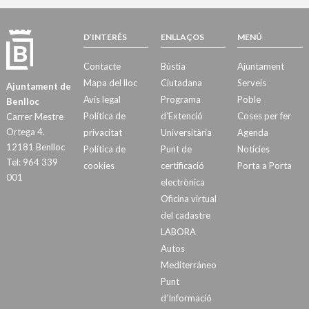
D’INTERÉS
ENLLAÇOS
MENÚ
Contacte
Bústia
Ajuntament
Mapa del lloc
Ciutadana
Serveis
Ajuntament de
Avís legal
Programa
Poble
Benlloc
Política de
d’Extenció
Coses per fer
Carrer Mestre
Ortega 4.
privacitat
Universitària
Agenda
12181 Benlloc
Política de
Punt de
Notícies
Tel: 964 339
cookies
certificació
Porta a Porta
001
electrònica
Oficina virtual
del cadastre
LABORA
Autos
Mediterráneo
Punt
d’Informació