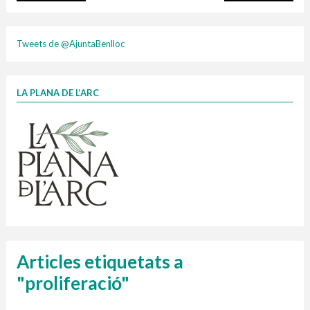
plasti
Tweets de @AjuntaBenlloc
LA PLANA DE L’ARC
Finançat per la Unió Europea – NextGenerationEU
1 contenidors intel·ligents
Jornades informatives
Penjador
HORARI
cartonix
Cubells
vidrina
Articles etiquetats a
"proliferació"