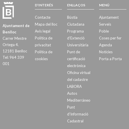
D’INTERÉS
ENLLAÇOS
MENÚ
Contacte
Bústia
Ajuntament
Mapa del lloc
Ciutadana
Serveis
Ajuntament de
Avís legal
Programa
Poble
Benlloc
Política de
d’Extenció
Coses per fer
Carrer Mestre
Ortega 4.
privacitat
Universitària
Agenda
12181 Benlloc
Política de
Punt de
Notícies
Tel: 964 339
cookies
certificació
Porta a Porta
001
electrònica
Oficina virtual
del cadastre
LABORA
Autos
Mediterráneo
Punt
d’Informació
Cadastral