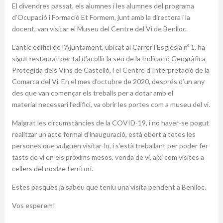
El divendres passat, els alumnes i les alumnes del programa
d’Ocupació i Formació Et Formem, junt amb la directora i la
docent, van visitar el Museu del Centre del Vi de Benlloc.
L’antic edifici de l’Ajuntament, ubicat al Carrer l’Església
nº
1, ha
sigut restaurat per tal d’acollir la seu de la Indicació Geogràfica
Protegida dels Vins de Castelló, i el Centre d’Interpretació de la
Comarca del Vi. En el mes d’octubre de 2020, després d’un any
des que van començar els treballs per a dotar amb el
material necessari l’edifici, va obrir les portes com a museu del vi.
Malgrat les circumstàncies de la COVID-19, i no haver-se pogut
realitzar un acte formal d’inauguració, està obert a totes les
persones que vulguen visitar-lo, i s’està treballant per poder fer
tasts de vi en els pròxims mesos, venda de vi, així com visites a
cellers del nostre territori.
Estes pasqües ja sabeu que teniu una visita pendent a Benlloc.
Vos esperem!