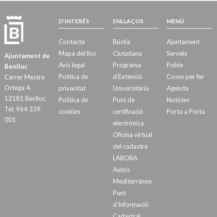
D’INTERÉS
ENLLAÇOS
MENÚ
Contacte
Bústia
Ajuntament
Mapa del lloc
Ciutadana
Serveis
Ajuntament de
Avís legal
Programa
Poble
Benlloc
Política de
d’Extenció
Coses per fer
Carrer Mestre
Ortega 4.
privacitat
Universitària
Agenda
12181 Benlloc
Política de
Punt de
Notícies
Tel: 964 339
cookies
certificació
Porta a Porta
001
electrònica
Oficina virtual
del cadastre
LABORA
Autos
Mediterráneo
Punt
d’Informació
Cadastral