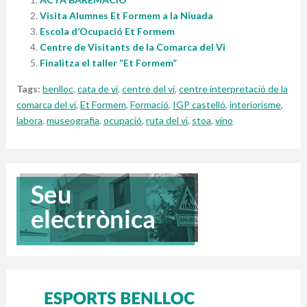
Visita Alumnes Et Formem a la Niuada
Escola d’Ocupació Et Formem
Centre de Visitants de la Comarca del Vi
Finalitza el taller “Et Formem”
Tags:
benlloc
,
cata de vi
,
centre del vi
,
centre interpretació de la
comarca del vi
,
Et Formem
,
Formació
,
IGP castelló
,
interiorisme
,
labora
,
museografia
,
ocupació
,
ruta del vi
,
stoa
,
vino