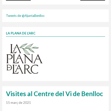
plasti
Tweets de @AjuntaBenlloc
LA PLANA DE L’ARC
Finançat per la Unió Europea – NextGenerationEU
1 contenidors intel·ligents
Jornades informatives
Penjador
HORARI
Cubells
vidrina
Visites al Centre del Vi de Benlloc
15 març de 2021