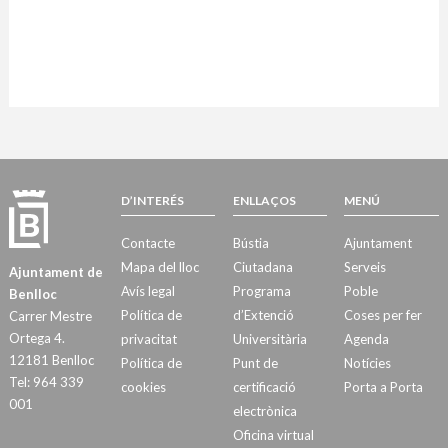
D’INTERÉS
ENLLAÇOS
MENÚ
Contacte
Bústia
Ajuntament
Mapa del lloc
Ciutadana
Serveis
Ajuntament de
Avís legal
Programa
Poble
Benlloc
Política de
d’Extenció
Coses per fer
Carrer Mestre
Ortega 4.
privacitat
Universitària
Agenda
12181 Benlloc
Política de
Punt de
Notícies
Tel: 964 339
cookies
certificació
Porta a Porta
001
electrònica
Oficina virtual