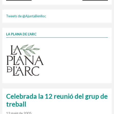
plasti
Tweets de @AjuntaBenlloc
LA PLANA DE L’ARC
Finançat per la Unió Europea – NextGenerationEU
1 contenidors intel·ligents
Jornades informatives
Penjador
HORARI
cartonix
Cubells
vidrina
Celebrada la 12 reunió del grup de
treball
13 maig de 2005