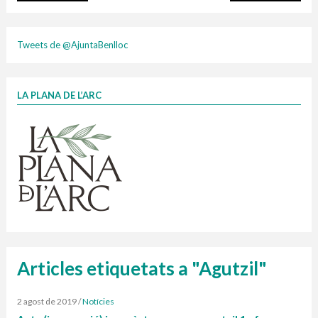
plasti
Tweets de @AjuntaBenlloc
LA PLANA DE L’ARC
Finançat per la Unió Europea – NextGenerationEU
1 contenidors intel·ligents
Jornades informatives
Penjador
HORARI
cartonix
Cubells
vidrina
Articles etiquetats a "Agutzil"
2 agost de 2019
/
Notícies