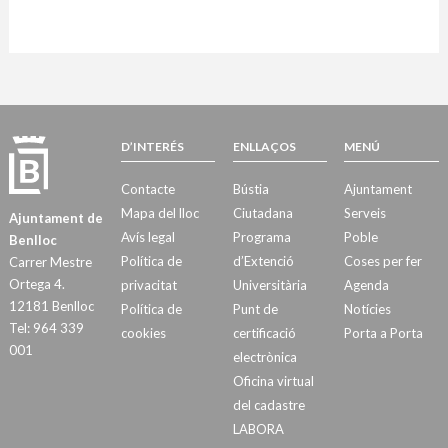
D’INTERÉS
ENLLAÇOS
MENÚ
Contacte
Bústia
Ajuntament
Mapa del lloc
Ciutadana
Serveis
Ajuntament de
Avís legal
Programa
Poble
Benlloc
Política de
d’Extenció
Coses per fer
Carrer Mestre
Ortega 4.
privacitat
Universitària
Agenda
12181 Benlloc
Política de
Punt de
Notícies
Tel: 964 339
cookies
certificació
Porta a Porta
001
electrònica
Oficina virtual
del cadastre
LABORA