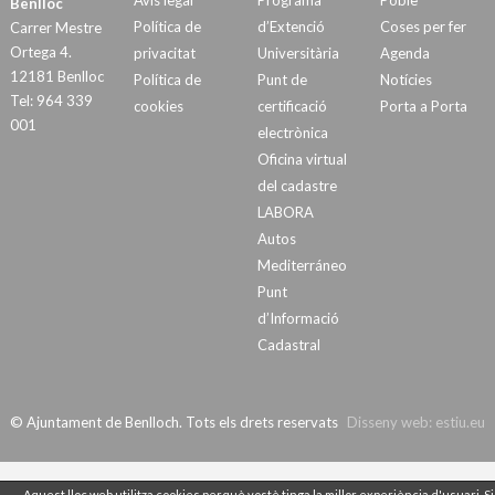
Avís legal
Programa
Poble
Benlloc
Política de
d’Extenció
Coses per fer
Carrer Mestre
Ortega 4.
privacitat
Universitària
Agenda
12181 Benlloc
Política de
Punt de
Notícies
Tel: 964 339
cookies
certificació
Porta a Porta
001
electrònica
Oficina virtual
del cadastre
LABORA
Autos
Mediterráneo
Punt
d’Informació
Cadastral
© Ajuntament de Benlloch. Tots els drets reservats
Disseny web:
estiu.eu
Aquest lloc web utilitza cookies perquè vostè tinga la millor experiència d'usuari. Si