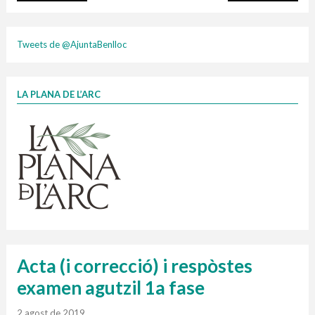
plasti
Tweets de @AjuntaBenlloc
LA PLANA DE L’ARC
Finançat per la Unió Europea – NextGenerationEU
1 contenidors intel·ligents
Jornades informatives
Penjador
HORARI
cartonix
Cubells
vidrina
Acta (i correcció) i respòstes
examen agutzil 1a fase
2 agost de 2019