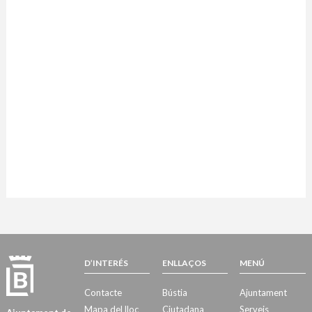
D’INTERÉS
ENLLAÇOS
MENÚ
Contacte
Bústia
Ajuntament
Mapa del lloc
Ciutadana
Serveis