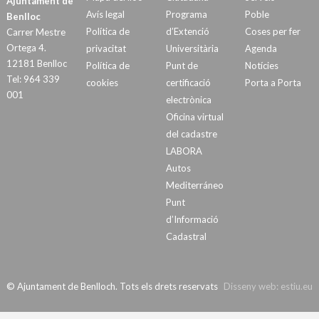
Ajuntament de
Avís legal
Programa
Poble
Benlloc
Política de
d’Extenció
Coses per fer
Carrer Mestre
Ortega 4.
privacitat
Universitària
Agenda
12181 Benlloc
Política de
Punt de
Notícies
Tel: 964 339
cookies
certificació
Porta a Porta
001
electrònica
Oficina virtual
del cadastre
LABORA
Autos
Mediterráneo
Punt
d’Informació
Cadastral
© Ajuntament de Benlloch. Tots els drets reservats
Disseny web:
estiu.eu