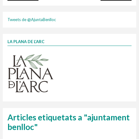
plasti
Tweets de @AjuntaBenlloc
LA PLANA DE L’ARC
Finançat per la Unió Europea – NextGenerationEU
1 contenidors intel·ligents
Jornades informatives
Penjador
HORARI
cartonix
Cubells
vidrina
Articles etiquetats a "ajuntament
benlloc"