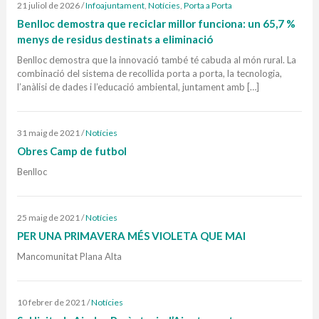
21 juliol de 2026
/
Infoajuntament
,
Notícies
,
Porta a Porta
Benlloc demostra que reciclar millor funciona: un 65,7 %
menys de residus destinats a eliminació
Benlloc demostra que la innovació també té cabuda al món rural. La
combinació del sistema de recollida porta a porta, la tecnologia,
l’anàlisi de dades i l’educació ambiental, juntament amb […]
31 maig de 2021
/
Notícies
Obres Camp de futbol
Benlloc
25 maig de 2021
/
Notícies
PER UNA PRIMAVERA MÉS VIOLETA QUE MAI
Mancomunitat Plana Alta
10 febrer de 2021
/
Notícies