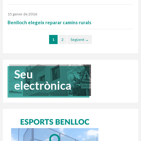
15 gener de 2016
Benlloch elegeix reparar camins rurals
1
2
Següent →