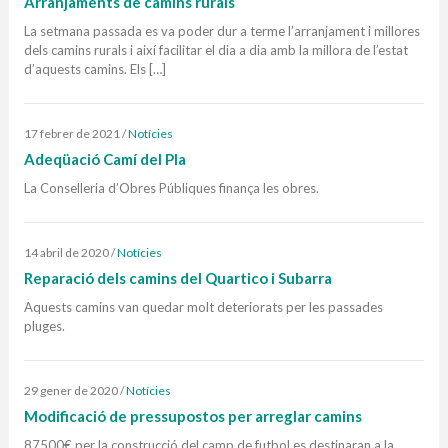
Arranjaments de camins rurals
La setmana passada es va poder dur a terme l’arranjament i millores
dels camins rurals i així facilitar el dia a dia amb la millora de l’estat
d’aquests camins. Els […]
17 febrer de 2021
/
Notícies
Adeqüació Camí del Pla
La Conselleria d’Obres Públiques finança les obres.
14 abril de 2020
/
Notícies
Reparació dels camins del Quartico i Subarra
Aquests camins van quedar molt deteriorats per les passades
pluges.
29 gener de 2020
/
Notícies
Modificació de pressupostos per arreglar camins
87500€ per la construcció del camp de futbol es destinaran a la