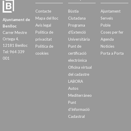
Contacte
Bústia
Ajuntament
Mapa del lloc
Ciutadana
Serveis
Ajuntament de
Avís legal
Programa
Poble
Benlloc
Política de
d’Extenció
Coses per fer
Carrer Mestre
Ortega 4.
privacitat
Universitària
Agenda
12181 Benlloc
Política de
Punt de
Notícies
Tel: 964 339
cookies
certificació
Porta a Porta
001
electrònica
Oficina virtual
del cadastre
LABORA
Autos
Mediterráneo
Punt
d’Informació
Cadastral