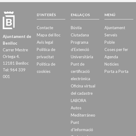
D’INTERÉS
ENLLAÇOS
MENÚ
Contacte
Bústia
Ajuntament
Mapa del lloc
Ciutadana
Serveis
Ajuntament de
Avís legal
Programa
Poble
Benlloc
Política de
d’Extenció
Coses per fer
Carrer Mestre
Ortega 4.
privacitat
Universitària
Agenda
12181 Benlloc
Política de
Punt de
Notícies
Tel: 964 339
cookies
certificació
Porta a Porta
001
electrònica
Oficina virtual
del cadastre
LABORA
Autos
Mediterráneo
Punt
d’Informació