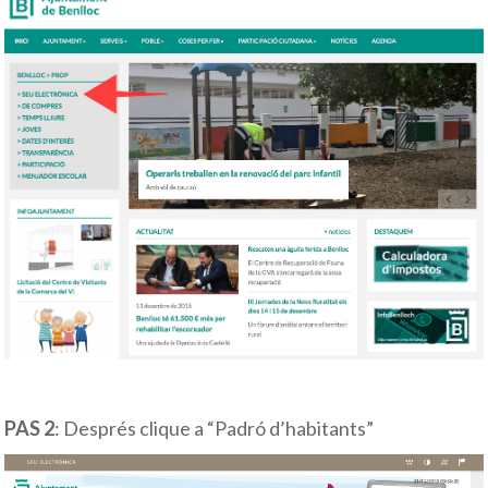
PAS 2
: Després clique a “Padró d’habitants”