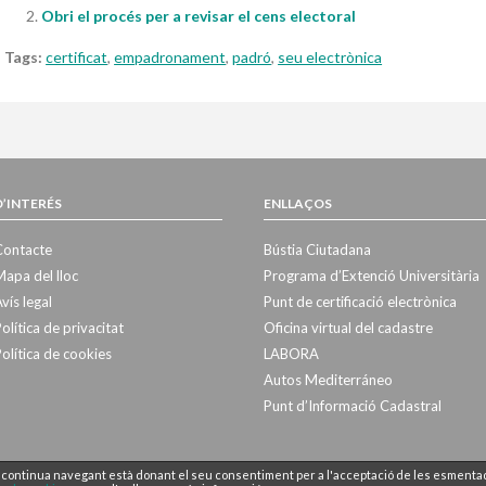
Obri el procés per a revisar el cens electoral
Tags:
certificat
,
empadronament
,
padró
,
seu electrònica
D’INTERÉS
ENLLAÇOS
Contacte
Bústia Ciutadana
apa del lloc
Programa d’Extenció Universitària
vís legal
Punt de certificació electrònica
olítica de privacitat
Oficina virtual del cadastre
olítica de cookies
LABORA
Autos Mediterráneo
Punt d’Informació Cadastral
 Si continua navegant està donant el seu consentiment per a l'acceptació de les esmenta
servats