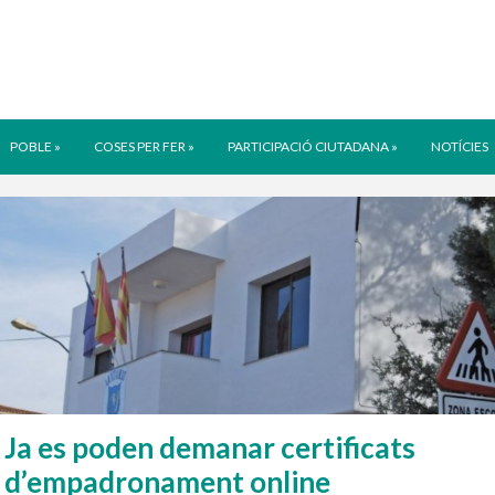
POBLE
»
COSES PER FER
»
PARTICIPACIÓ CIUTADANA
»
NOTÍCIES
Ja es poden demanar certificats
d’empadronament online
5