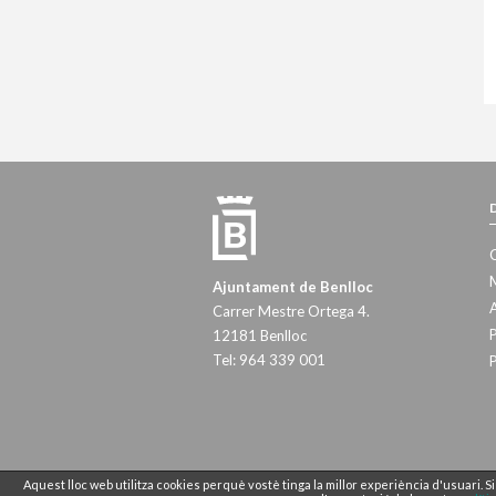
M
Ajuntament de Benlloc
A
Carrer Mestre Ortega 4.
P
12181 Benlloc
Tel: 964 339 001
P
Aquest lloc web utilitza cookies perquè vostè tinga la millor experiència d'usuari.
© Ajuntament de Benlloch. Tots els drets re