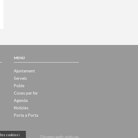
MENÚ
Ajuntament
Serveis
Poble
Coses per fer
Agenda
Notícies
Porta a Porta
des cookies i
Disseny web:
estiu.eu