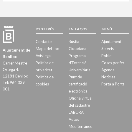
D’INTERÉS
ENLLAÇOS
MENÚ
Contacte
Bústia
Ajuntament
Mapa del lloc
Ciutadana
Serveis
Ajuntament de
Avís legal
Programa
Poble
Benlloc
Política de
d’Extenció
Coses per fer
Carrer Mestre
Ortega 4.
privacitat
Universitària
Agenda
12181 Benlloc
Política de
Punt de
Notícies
Tel: 964 339
cookies
certificació
Porta a Porta
001
electrònica
Oficina virtual
del cadastre
LABORA
Autos
Mediterráneo