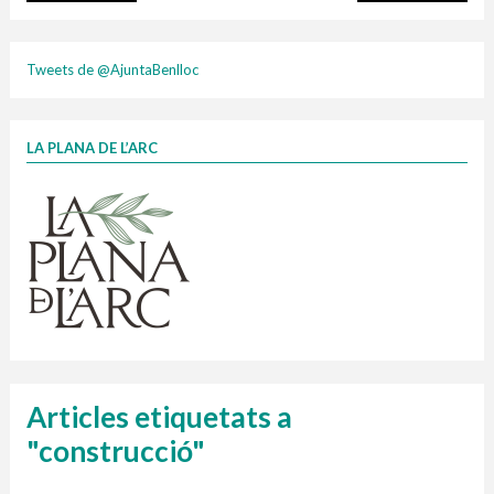
plasti
Tweets de @AjuntaBenlloc
LA PLANA DE L’ARC
Finançat per la Unió Europea – NextGenerationEU
1 contenidors intel·ligents
Jornades informatives
Penjador
HORARI
cartonix
Cubells
vidrina
Articles etiquetats a
"construcció"