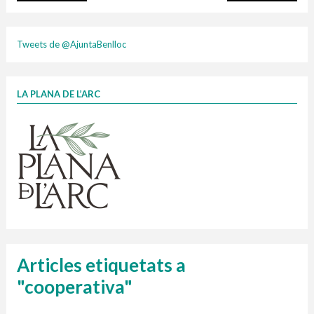
plasti
Tweets de @AjuntaBenlloc
LA PLANA DE L’ARC
Finançat per la Unió Europea – NextGenerationEU
1 contenidors intel·ligents
Jornades informatives
Penjador
HORARI
cartonix
Cubells
vidrina
Articles etiquetats a
"cooperativa"