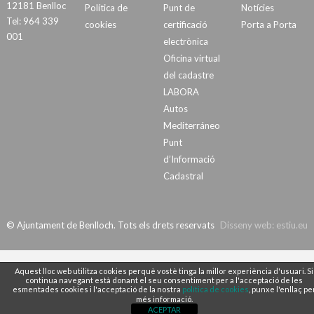
12181 Benlloc
Política de
Punt de
Notícies
Tel: 964 339
cookies
certificació
Porta a Porta
001
electrònica
Oficina virtual
del cadastre
LABORA
Autos
Mediterráneo
Punt
d’Informació
Cadastral
© Ajuntament de Benlloch. Tots els drets reservats
Disseny web:
estiu.eu
Aquest lloc web utilitza cookies perquè vostè tinga la millor experiència d'usuari. Si
continua navegant està donant el seu consentiment per a l'acceptació de les
esmentades cookies i l'acceptació de la nostra
política de cookies
, punxe l'enllaç pe
més informació.
ACEPTAR