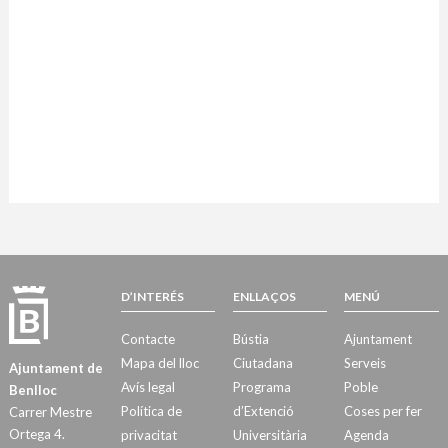
D’INTERÉS
ENLLAÇOS
MENÚ
Contacte
Bústia
Ajuntament
Mapa del lloc
Ciutadana
Serveis
Ajuntament de
Avís legal
Programa
Poble
Benlloc
Política de
d’Extenció
Coses per fer
Carrer Mestre
Ortega 4.
privacitat
Universitària
Agenda