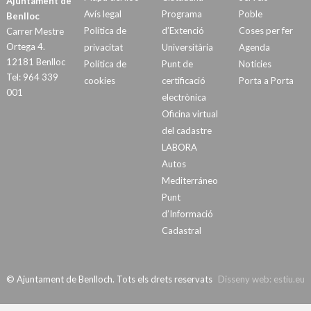
Ajuntament de
Avís legal
Programa
Poble
Benlloc
Política de
d’Extenció
Coses per fer
Carrer Mestre
Ortega 4.
privacitat
Universitària
Agenda
12181 Benlloc
Política de
Punt de
Notícies
Tel: 964 339
cookies
certificació
Porta a Porta
001
electrònica
Oficina virtual
del cadastre
LABORA
Autos
Mediterráneo
Punt
d’Informació
Cadastral
© Ajuntament de Benlloch. Tots els drets reservats
Disseny web:
estiu.eu