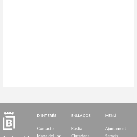
D’INTERÉS
ENLLAÇOS
MENÚ
Contacte
Bústia
Ajuntament
Mapa del lloc
Ciutadana
Serveis