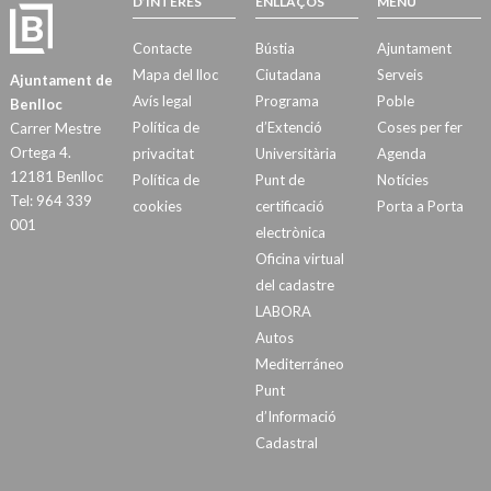
D’INTERÉS
ENLLAÇOS
MENÚ
Contacte
Bústia
Ajuntament
Mapa del lloc
Ciutadana
Serveis
Ajuntament de
Avís legal
Programa
Poble
Benlloc
Política de
d’Extenció
Coses per fer
Carrer Mestre
Ortega 4.
privacitat
Universitària
Agenda
12181 Benlloc
Política de
Punt de
Notícies
Tel: 964 339
cookies
certificació
Porta a Porta
001
electrònica
Oficina virtual
del cadastre
LABORA
Autos
Mediterráneo
Punt
d’Informació
Cadastral