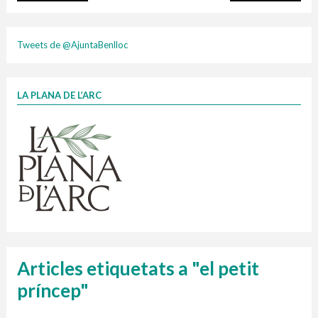
plasti
Tweets de @AjuntaBenlloc
LA PLANA DE L’ARC
Finançat per la Unió Europea – NextGenerationEU
1 contenidors intel·ligents
Jornades informatives
Penjador
HORARI
cartonix
Cubells
vidrina
Articles etiquetats a "el petit
príncep"