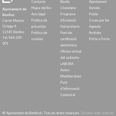
Contacte
Bústia
Ajuntament
Mapa del lloc
Ciutadana
Serveis
Ajuntament de
Avís legal
Programa
Poble
Benlloc
Política de
d’Extenció
Coses per fer
Carrer Mestre
Ortega 4.
privacitat
Universitària
Agenda
12181 Benlloc
Política de
Punt de
Notícies
Tel: 964 339
cookies
certificació
Porta a Porta
001
electrònica
Oficina virtual
del cadastre
LABORA
Autos
Mediterráneo
Punt
d’Informació
Cadastral
© Ajuntament de Benlloch. Tots els drets reservats
Disseny web:
estiu.eu