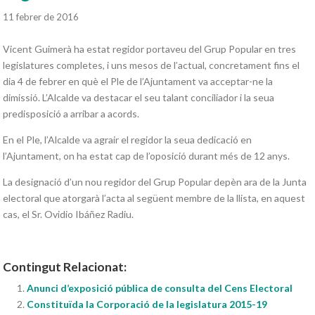
11 febrer de 2016
Vicent Guimerà ha estat regidor portaveu del Grup Popular en tres
legislatures completes, i uns mesos de l’actual, concretament fins el
dia 4 de febrer en què el Ple de l’Ajuntament va acceptar-ne la
dimissió. L’Alcalde va destacar el seu talant conciliador i la seua
predisposició a arribar a acords.
En el Ple, l’Alcalde va agrair el regidor la seua dedicació en
l’Ajuntament, on ha estat cap de l’oposició durant més de 12 anys.
La designació d’un nou regidor del Grup Popular depèn ara de la Junta
electoral que atorgarà l’acta al següent membre de la llista, en aquest
cas, el Sr. Ovidio Ibáñez Radiu.
Contingut Relacionat:
Anunci d’exposició pública de consulta del Cens Electoral
Constituïda la Corporació de la legislatura 2015-19