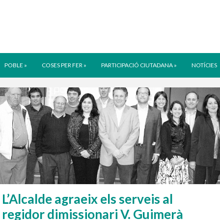
POBLE
»
COSES PER FER
»
PARTICIPACIÓ CIUTADANA
»
NOTÍCIES
L’Alcalde agraeix els serveis al
regidor dimissionari V. Guimerà