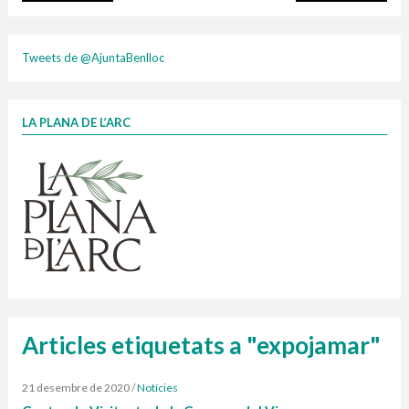
plasti
Tweets de @AjuntaBenlloc
LA PLANA DE L’ARC
Finançat per la Unió Europea – NextGenerationEU
1 contenidors intel·ligents
Jornades informatives
Penjador
HORARI
cartonix
Cubells
vidrina
Articles etiquetats a "expojamar"
21 desembre de 2020
/
Notícies