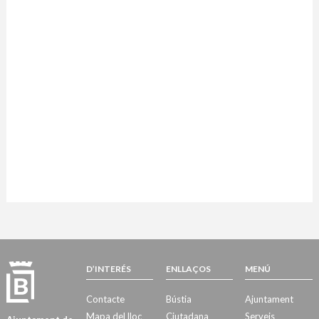
D’INTERÉS
ENLLAÇOS
MENÚ
Contacte
Bústia
Ajuntament
Mapa del lloc
Ciutadana
Serveis