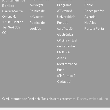
Ajuntament de
Avís legal
Programa
Poble
Benlloc
Política de
d’Extenció
Coses per fer
Carrer Mestre
Ortega 4.
privacitat
Universitària
Agenda
12181 Benlloc
Política de
Punt de
Notícies
Tel: 964 339
cookies
certificació
Porta a Porta
001
electrònica
Oficina virtual
del cadastre
LABORA
Autos
Mediterráneo
Punt
d’Informació
Cadastral
© Ajuntament de Benlloch. Tots els drets reservats
Disseny web:
estiu.eu