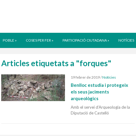
POBLE
»
COSES PER FER
»
PARTICIPACIÓ CIUTADANA
»
NOTÍCIES
Articles etiquetats a "forques"
19 febrer de 2019
/
Notícies
Benlloc estudia i protegeix
els seus jaciments
arqueològics
Amb el servei d’Arqueologia de la
Diputació de Castelló