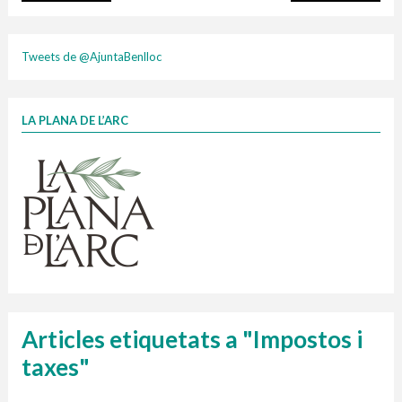
plasti
Tweets de @AjuntaBenlloc
LA PLANA DE L’ARC
Finançat per la Unió Europea – NextGenerationEU
1 contenidors intel·ligents
Jornades informatives
Penjador
HORARI
cartonix
Cubells
vidrina
Articles etiquetats a "Impostos i
taxes"