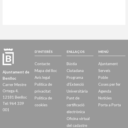
D’INTERÉS
ENLLAÇOS
MENÚ
Contacte
Bústia
Ajuntament
Mapa del lloc
Ciutadana
Serveis
Ajuntament de
Avís legal
Programa
Poble
Benlloc
Política de
d’Extenció
Coses per fer
Carrer Mestre
Ortega 4.
privacitat
Universitària
Agenda
12181 Benlloc
Política de
Punt de
Notícies
Tel: 964 339
cookies
certificació
Porta a Porta
001
electrònica
Oficina virtual
del cadastre