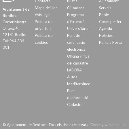
Contacte
Bústia
Ajuntament
Mapa del lloc
Ciutadana
Serveis
Ajuntament de
Avís legal
Programa
Poble
Benlloc
Política de
d’Extenció
Coses per fer
Carrer Mestre
Ortega 4.
privacitat
Universitària
Agenda
12181 Benlloc
Política de
Punt de
Notícies
Tel: 964 339
cookies
certificació
Porta a Porta
001
electrònica
Oficina virtual
del cadastre
LABORA
Autos
Mediterráneo
Punt
d’Informació
Cadastral
© Ajuntament de Benlloch. Tots els drets reservats
Disseny web:
estiu.eu