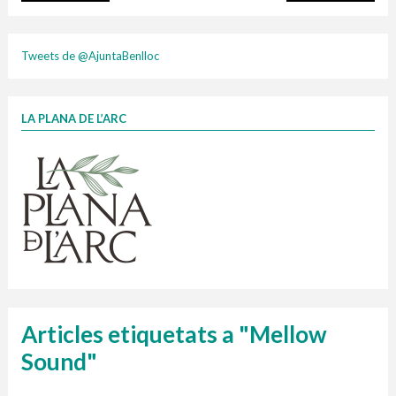
plasti
Tweets de @AjuntaBenlloc
LA PLANA DE L’ARC
Finançat per la Unió Europea – NextGenerationEU
1 contenidors intel·ligents
Jornades informatives
Penjador
HORARI
cartonix
Cubells
vidrina
Articles etiquetats a "Mellow
Sound"