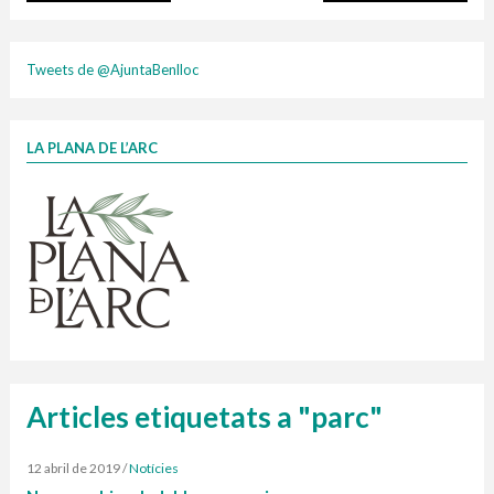
Infografia porta a porta
Tweets de @AjuntaBenlloc
LA PLANA DE L’ARC
Finançat per la Unió Europea – NextGenerationEU
1 contenidors intel·ligents
Jornades informatives
composta
Penjador
HORARI
cartonix
Cubells
vidrina
plasti
Articles etiquetats a "parc"
12 abril de 2019
/
Notícies