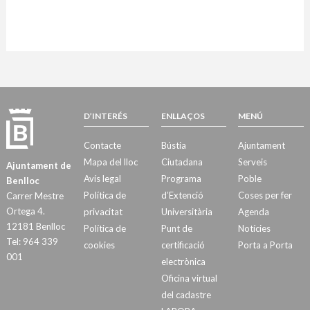
D’INTERÉS
ENLLAÇOS
MENÚ
Contacte
Bústia
Ajuntament
Mapa del lloc
Ciutadana
Serveis
Ajuntament de
Avís legal
Programa
Poble
Benlloc
Política de
d’Extenció
Coses per fer
Carrer Mestre
Ortega 4.
privacitat
Universitària
Agenda
12181 Benlloc
Política de
Punt de
Notícies
Tel: 964 339
cookies
certificació
Porta a Porta
001
electrònica
Oficina virtual
del cadastre