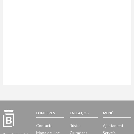
D’INTERÉS
ENLLAÇOS
MENÚ
Contacte
Bústia
Ajuntament
Mapa del lloc
Ciutadana
Serveis