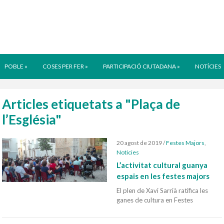
POBLE
»
COSES PER FER
»
PARTICIPACIÓ CIUTADANA
»
NOTÍCIES
Articles etiquetats a "Plaça de
l’Església"
20 agost de 2019
/
Festes Majors
,
Notícies
L’activitat cultural guanya
espais en les festes majors
El plen de Xavi Sarrià ratifica les
ganes de cultura en Festes