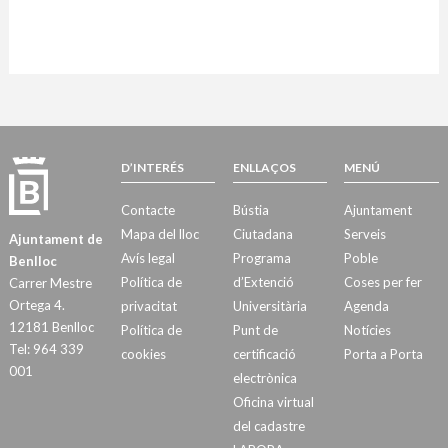
D’INTERÉS
ENLLAÇOS
MENÚ
Contacte
Bústia
Ajuntament
Mapa del lloc
Ciutadana
Serveis
Ajuntament de
Avís legal
Programa
Poble
Benlloc
Política de
d’Extenció
Coses per fer
Carrer Mestre
Ortega 4.
privacitat
Universitària
Agenda
12181 Benlloc
Política de
Punt de
Notícies
Tel: 964 339
cookies
certificació
Porta a Porta
001
electrònica
Oficina virtual
del cadastre