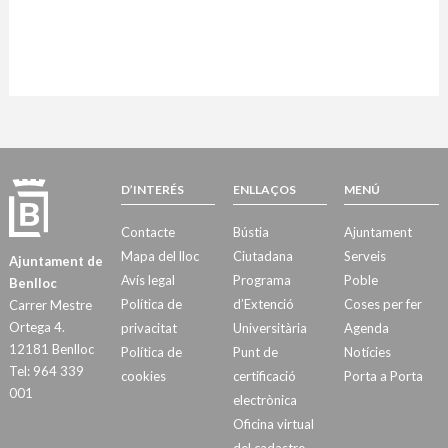
D’INTERÉS
ENLLAÇOS
MENÚ
Contacte
Bústia
Ajuntament
Mapa del lloc
Ciutadana
Serveis
Ajuntament de
Avís legal
Programa
Poble
Benlloc
Política de
d’Extenció
Coses per fer
Carrer Mestre
Ortega 4.
privacitat
Universitària
Agenda
12181 Benlloc
Política de
Punt de
Notícies
Tel: 964 339
cookies
certificació
Porta a Porta
001
electrònica
Oficina virtual