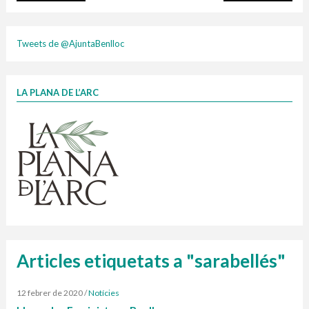
plasti
Tweets de @AjuntaBenlloc
LA PLANA DE L’ARC
Finançat per la Unió Europea – NextGenerationEU
1 contenidors intel·ligents
Jornades informatives
Penjador
HORARI
cartonix
Cubells
vidrina
Articles etiquetats a "sarabellés"
12 febrer de 2020
/
Notícies