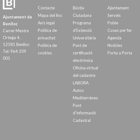
Contacte
Bústia
Ajuntament
Mapa del lloc
Ciutadana
Serveis
Ajuntament de
Avís legal
Programa
Poble
Benlloc
Política de
d’Extenció
Coses per fer
Carrer Mestre
Ortega 4.
privacitat
Universitària
Agenda
12181 Benlloc
Política de
Punt de
Notícies
Tel: 964 339
cookies
certificació
Porta a Porta
001
electrònica
Oficina virtual
del cadastre
LABORA
Autos
Mediterráneo
Punt
d’Informació
Cadastral