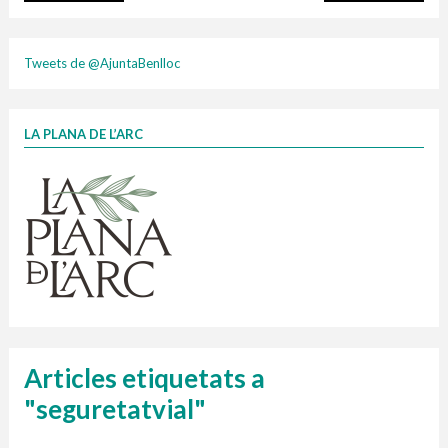
plasti
Tweets de @AjuntaBenlloc
LA PLANA DE L’ARC
Finançat per la Unió Europea – NextGenerationEU
1 contenidors intel·ligents
Jornades informatives
Penjador
HORARI
cartonix
Cubells
vidrina
Articles etiquetats a
"seguretatvial"