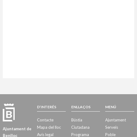
D’INTERÉS
ENLLAÇOS
MENÚ
Contacte
Bústia
Ajuntament
Mapa del lloc
Ciutadana
Serveis
Ajuntament de
Avís legal
Programa
Poble
Benlloc