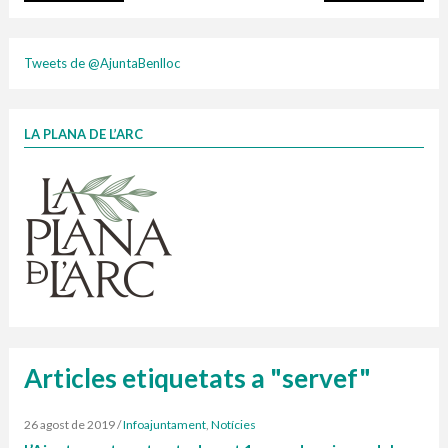
plasti
Tweets de @AjuntaBenlloc
LA PLANA DE L’ARC
Finançat per la Unió Europea – NextGenerationEU
1 contenidors intel·ligents
Jornades informatives
Penjador
HORARI
cartonix
Cubells
vidrina
Articles etiquetats a "servef"
26 agost de 2019
/
Infoajuntament
,
Notícies