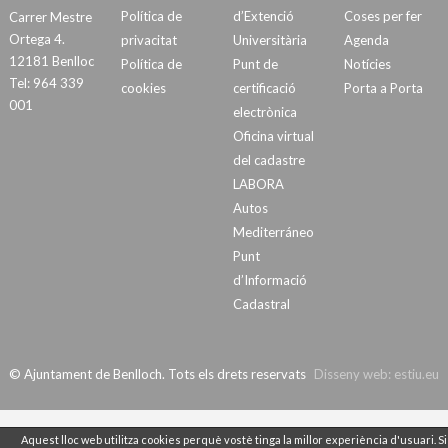
Política de
d’Extenció
Coses per fer
Carrer Mestre
Ortega 4.
privacitat
Universitària
Agenda
12181 Benlloc
Política de
Punt de
Notícies
Tel: 964 339
cookies
certificació
Porta a Porta
001
electrònica
Oficina virtual
del cadastre
LABORA
Autos
Mediterráneo
Punt
d’Informació
Cadastral
© Ajuntament de Benlloch. Tots els drets reservats
Disseny web:
estiu.eu
Aquest lloc web utilitza cookies perquè vostè tinga la millor experiència d'usuari. Si