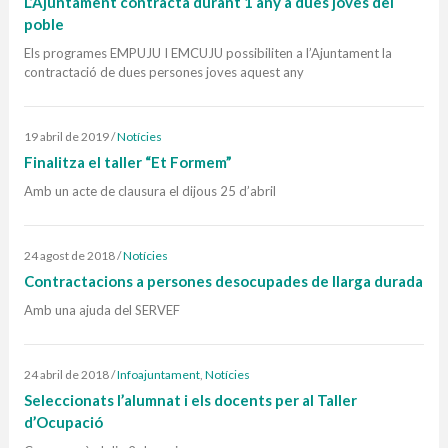
L’Ajuntament contracta durant 1 any a dues joves del
poble
Els programes EMPUJU I EMCUJU possibiliten a l’Ajuntament la
contractació de dues persones joves aquest any
19 abril de 2019
/
Notícies
Finalitza el taller “Et Formem”
Amb un acte de clausura el dijous 25 d’abril
24 agost de 2018
/
Notícies
Contractacions a persones desocupades de llarga durada
Amb una ajuda del SERVEF
24 abril de 2018
/
Infoajuntament
,
Notícies
Seleccionats l’alumnat i els docents per al Taller
d’Ocupació