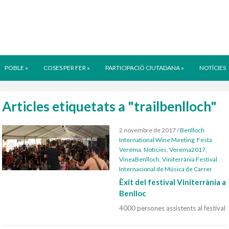
POBLE
»
COSES PER FER
»
PARTICIPACIÓ CIUTADANA
»
NOTÍCIES
Articles etiquetats a "trailbenlloch"
2 novembre de 2017
/
Benlloch
International Wine Meeting
,
Festa
Verema
,
Notícies
,
Verema2017
,
VineaBenlloch
,
Viniterrània Festival
Internacional de Música de Carrer
Èxit del festival Viniterrània a
Benlloc
4000 persones assistents al festival