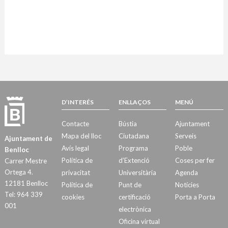
D’INTERÉS
ENLLAÇOS
MENÚ
Contacte
Bústia
Ajuntament
Mapa del lloc
Ciutadana
Serveis
Ajuntament de
Avís legal
Programa
Poble
Benlloc
Política de
d’Extenció
Coses per fer
Carrer Mestre
Ortega 4.
privacitat
Universitària
Agenda
12181 Benlloc
Política de
Punt de
Notícies
Tel: 964 339
cookies
certificació
Porta a Porta
001
electrònica
Oficina virtual