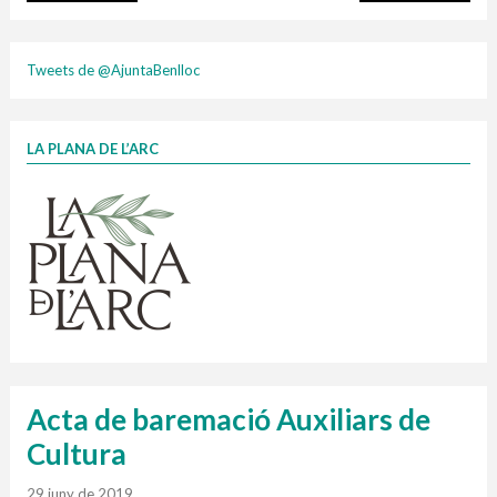
plasti
Tweets de @AjuntaBenlloc
LA PLANA DE L’ARC
Finançat per la Unió Europea – NextGenerationEU
1 contenidors intel·ligents
Jornades informatives
Penjador
HORARI
cartonix
Cubells
vidrina
Acta de baremació Auxiliars de
Cultura
29 juny de 2019