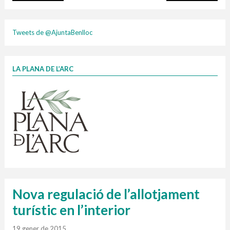
plasti
Tweets de @AjuntaBenlloc
LA PLANA DE L’ARC
Finançat per la Unió Europea – NextGenerationEU
1 contenidors intel·ligents
Jornades informatives
Penjador
HORARI
cartonix
Cubells
vidrina
Nova regulació de l’allotjament
turístic en l’interior
19 gener de 2015