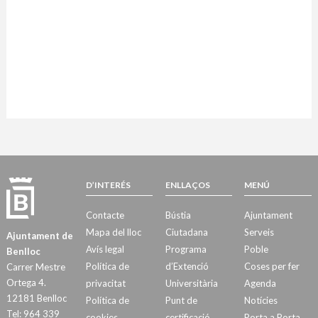
D’INTERÉS
ENLLAÇOS
MENÚ
Contacte
Bústia
Ajuntament
Mapa del lloc
Ciutadana
Serveis
Ajuntament de
Avís legal
Programa
Poble
Benlloc
Política de
d’Extenció
Coses per fer
Carrer Mestre
Ortega 4.
privacitat
Universitària
Agenda
12181 Benlloc
Política de
Punt de
Notícies
Tel: 964 339
cookies
certificació
Porta a Porta