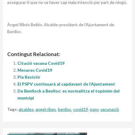
assegurar-li que no va haver cap mala intenció per part de ningú.
Àngel Ribés Bellés. Alcalde-president de l’Ajuntament de
Benlloc.
Contingut Relacionat:
Citació vacuna Covid19
Mesures Covid19
Pla Resistir
El PSPV continuarà al capdavant de l’Ajuntament
De Benlloch a Benlloc: es normalitza el topònim del
municipi
Tags:
alcaldes
,
angel ribes
,
benlloc
,
covid19
,
pspv
,
vacunació