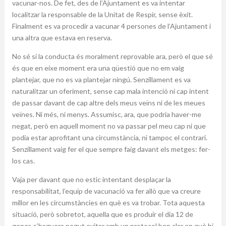
vacunar-nos. De fet, des de l’Ajuntament es va intentar
localitzar la responsable de la Unitat de Respir, sense èxit.
Finalment es va procedir a vacunar 4 persones de l’Ajuntament i
una altra que estava en reserva.
No sé si la conducta és moralment reprovable ara, però el que sé
és que en eixe moment era una qüestió que no em vaig
plantejar, que no es va plantejar ningú. Senzillament es va
naturalitzar un oferiment, sense cap mala intenció ni cap intent
de passar davant de cap altre dels meus veïns ni de les meues
veïnes. Ni més, ni menys. Assumisc, ara, que podria haver-me
negat, però en aquell moment no va passar pel meu cap ni que
podia estar aprofitant una circumstància, ni tampoc el contrari.
Senzillament vaig fer el que sempre faig davant els metges: fer-
los cas.
Vaja per davant que no estic intentant desplaçar la
responsabilitat, l’equip de vacunació va fer allò que va creure
millor en les circumstàncies en què es va trobar. Tota aquesta
situació, però sobretot, aquella que es produir el dia 12 de
gener, s’haguera pogut evitar amb un protocol ben clar en què hi