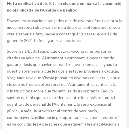
Nota explicativa dels fets en els que s’emmarca la vacunació
no planificada de l’Alcalde de Benlloc
Davant les acusacions llançades des de diversos fronts contra la
meua persona i observant el meu deure amb el veïnatge i el seu
dret a saber els fets, passe a contar què va passar el dia 12 de
gener de 2021 i a fer algunes valoracions:
Sobre les 14:30h l’equip que estava vacunant les persones
citades va acudir a l’Ajuntament expressant la necessitat de
gastar 5 dosis que havien sobrat i restaven sense assignar. La
qüestió apremiava ja que les dosis estaven pròximes a caducar, i
s’argumentava que s’havia pensat en diversos col·lectius, entre
els que es trobava el personal de l’Ajuntament, davant la falta
d’instruccions sobre què fer amb les dosis sobrants. L’equip
sanitari entenia que la coincidència entre les dosis restants i la
quantitat de personal de l’Ajuntament, la seua exposició al
públic i, a més, la proximitat al centre de vacunació,
conformaven la millor opció per aprofitar les vacunes restants i
es va convidar les 4 persones que estàvem a les instal·lacions a