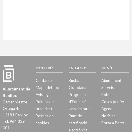
D’INTERÉS
ENLLAÇOS
MENÚ
Contacte
Bústia
Ajuntament
Mapa del lloc
Ciutadana
Serveis
Ajuntament de
Avís legal
Programa
Poble
Benlloc
Política de
d’Extenció
Coses per fer
Carrer Mestre
Ortega 4.
privacitat
Universitària
Agenda
12181 Benlloc
Política de
Punt de
Notícies
Tel: 964 339
cookies
certificació
Porta a Porta
001
electrònica