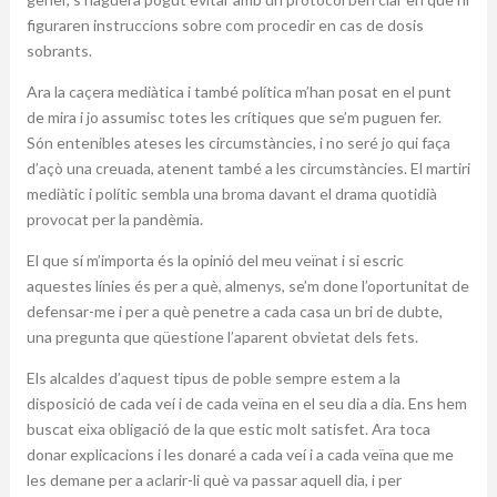
figuraren instruccions sobre com procedir en cas de dosis
sobrants.
Ara la caçera mediàtica i també política m’han posat en el punt
de mira i jo assumisc totes les crítiques que se’m puguen fer.
Són entenibles ateses les circumstàncies, i no seré jo qui faça
d’açò una creuada, atenent també a les circumstàncies. El martiri
mediàtic i polític sembla una broma davant el drama quotidià
provocat per la pandèmia.
El que sí m’importa és la opinió del meu veïnat i si escric
aquestes línies és per a què, almenys, se’m done l’oportunitat de
defensar-me i per a què penetre a cada casa un bri de dubte,
una pregunta que qüestione l’aparent obvietat dels fets.
Els alcaldes d’aquest tipus de poble sempre estem a la
disposició de cada veí i de cada veïna en el seu dia a dia. Ens hem
buscat eixa obligació de la que estic molt satisfet. Ara toca
donar explicacions i les donaré a cada veí i a cada veïna que me
les demane per a aclarir-li què va passar aquell dia, i per