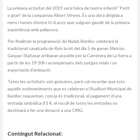
La primera activitat del 2019 serà l’obra de teatre infantil “Petit
o gran” de la companyia Albert Vinyes. És una obra dirigida a
nens i nenes d’entre 0 i 6 anys que vulguen gaudir de la primera
experiència amb pallassos.
Per finalitzar la programació de Nadal, Benlloc celebrarà la
tradicional cavalcada de Reis la nit del dia 5 de gener. Melcior,
Gaspar i Baltasar arribaran al poble per la Carretera de La Serra a
partir de les 19:30h i acompanyats dels patges reials i un
espectacle d’animació.
Totes les activitats són gratuïtes, però cal recordar que tots
aquells esdeveniments que es celebren a l’Auditori Municipal de
Benlloc requeriran, com ja és tradicional, el pagament d’una
entrada simbòlica d’1 €, el recull de totes les entrades es
destinarà a fer una donació a una ONG.
Contingut Relacionat: