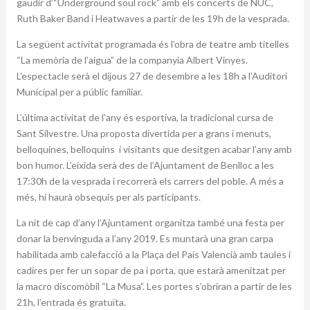
gaudir d’“Underground soul rock” amb els concerts de NUC,
Ruth Baker Band i Heatwaves a partir de les 19h de la vesprada.
La següent activitat programada és l’obra de teatre amb titelles
“La memòria de l’aigua” de la companyia Albert Vinyes.
L’espectacle serà el dijous 27 de desembre a les 18h a l’Auditori
Municipal per a públic familiar.
L’última activitat de l’any és esportiva, la tradicional cursa de
Sant Silvestre. Una proposta divertida per a grans i menuts,
belloquines, belloquins i visitants que desitgen acabar l’any amb
bon humor. L’eixida serà des de l’Ajuntament de Benlloc a les
17:30h de la vesprada i recorrerà els carrers del poble. A més a
més, hi haurà obsequis per als participants.
La nit de cap d’any l’Ajuntament organitza també una festa per
donar la benvinguda a l’any 2019. Es muntarà una gran carpa
habilitada amb calefacció a la Plaça del País Valencià amb taules i
cadires per fer un sopar de pa i porta, que estarà amenitzat per
la macro discomòbil “La Musa”. Les portes s’obriran a partir de les
21h, l’entrada és gratuïta.