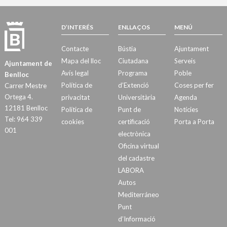
D’INTERÉS
ENLLAÇOS
MENÚ
Contacte
Bústia
Ajuntament
Mapa del lloc
Ciutadana
Serveis
Ajuntament de
Avís legal
Programa
Poble
Benlloc
Política de
d’Extenció
Coses per fer
Carrer Mestre
Ortega 4.
privacitat
Universitària
Agenda
12181 Benlloc
Política de
Punt de
Notícies
Tel: 964 339
cookies
certificació
Porta a Porta
001
electrònica
Oficina virtual
del cadastre
LABORA
Autos
Mediterráneo
Punt
d’Informació