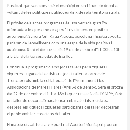
Ruralitat que van convertir el municipi en un fòrum de debat al
voltant de les polítiques públiques dirigides als territoris rurals.
El pròxim dels actes programats és una xerrada gratuïta
orientada a les persones majors “Envelliment en positiu:
autonomia”. Sandra Gil i Katia Araque, psicòloga i fisioterapeuta,
parlaran de l’envelliment com una etapa de la vida positiva i
autònoma. Serà el dimecres dia 19 de desembre d’11:30h a 13h
a la Llar de la tercera edat de Benlloc.
Continua la programació amb jocs i tallers per a xiquets i
xiquetes. Juganadal, activitats, jocs i tallers a càrrec de
Trencaperols amb la col·laboració de l’Ajuntament i les
Associacions de Mares i Pares (AMPA) de Benlloc. Serà el pròxim
dia 22 de desembre d’11h a 13h i aquest mateix dia, l’AMPA, farà
un taller de decoració nadalenca amb materials reciclats,
després els xiquets i xiquetes participants del taller decoraran
el poble amb les creacions del taller.
El mateix dissabte a la vesprada, a l’Auditori Municipal, podrem