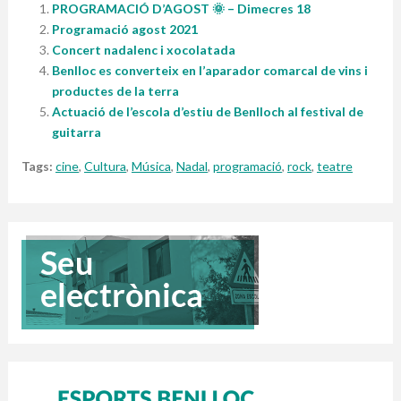
PROGRAMACIÓ D’AGOST 🌞 – Dimecres 18
Programació agost 2021
Concert nadalenc i xocolatada
Benlloc es converteix en l’aparador comarcal de vins i
productes de la terra
Actuació de l’escola d’estiu de Benlloch al festival de
guitarra
Tags:
cine
,
Cultura
,
Música
,
Nadal
,
programació
,
rock
,
teatre