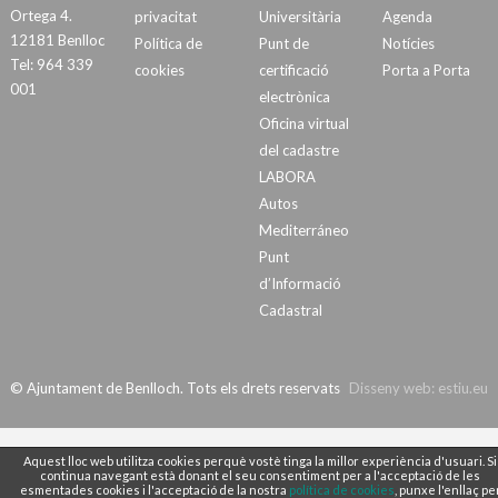
Ortega 4.
privacitat
Universitària
Agenda
12181 Benlloc
Política de
Punt de
Notícies
Tel: 964 339
cookies
certificació
Porta a Porta
001
electrònica
Oficina virtual
del cadastre
LABORA
Autos
Mediterráneo
Punt
d’Informació
Cadastral
© Ajuntament de Benlloch. Tots els drets reservats
Disseny web:
estiu.eu
Aquest lloc web utilitza cookies perquè vostè tinga la millor experiència d'usuari. Si
continua navegant està donant el seu consentiment per a l'acceptació de les
esmentades cookies i l'acceptació de la nostra
política de cookies
, punxe l'enllaç pe