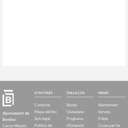
D’INTERÉS
ENLLAÇOS
MENÚ
Contacte
Bústia
Ajuntament
Mapa del lloc
Ciutadana
Serveis
Ajuntament de
Avís legal
Programa
Poble
Benlloc
Política de
d’Extenció
Coses per fer
Carrer Mestre