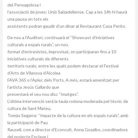
del Penyagolosa i
l’associació de joves: Unió Salzadellense. Cap a les 14h hi haurà
una pausa on tots els
assistents podran gaudir d’un dinar al Restaurant Casa Perito.
De nou a l’Auditori, continuarà el “Showcast d’iniciatives
culturals a espais rurals”, un nou
format d’entrevistes, improvisat, on participaran fins a 10
iniciatives culturals de diferents
territoris rurals, entre les quals podem destacar el Festival
d’Arts de Vilanova d’Alcolea
FAVA 365 o l’Aplec dels Ports. A més, estarà amenitzat per
l’artista Jesús Gallardo que
presentarà el seu nou disc “Imatges”.
L’última intervenció serà la taula rodona moderada pel tècnic de
cultura de Sant Mateu,
Tomàs Segarra: “Impacte de la cultura en els espais rurals”, amb
la participació de Pau
Rausell, com a director d’Econcult, Anna Gozalbo, coordinadora
del projecte Enclave i