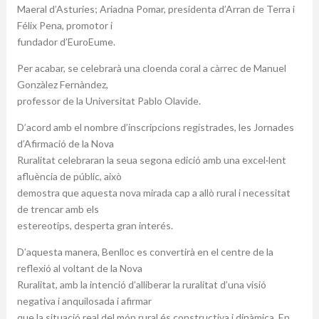
Maeral d’Asturies; Ariadna Pomar, presidenta d’Arran de Terra i
Félix Pena, promotor i
fundador d’EuroEume.
Per acabar, se celebrarà una cloenda coral a càrrec de Manuel
Gonzàlez Fernàndez,
professor de la Universitat Pablo Olavide.
D’acord amb el nombre d’inscripcions registrades, les Jornades
d’Afirmació de la Nova
Ruralitat celebraran la seua segona edició amb una excel·lent
afluència de públic, això
demostra que aquesta nova mirada cap a allò rural i necessitat
de trencar amb els
estereotips, desperta gran interés.
D’aquesta manera, Benlloc es convertirà en el centre de la
reflexió al voltant de la Nova
Ruralitat, amb la intenció d’alliberar la ruralitat d’una visió
negativa i anquilosada i afirmar
que la situació real del món rural és constructiva i dinàmica. En