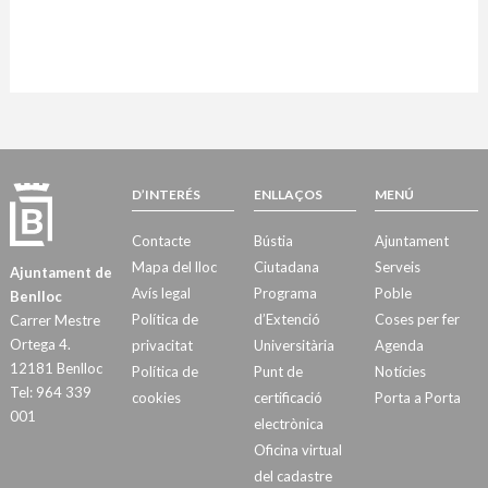
D’INTERÉS
ENLLAÇOS
MENÚ
Contacte
Bústia
Ajuntament
Mapa del lloc
Ciutadana
Serveis
Ajuntament de
Avís legal
Programa
Poble
Benlloc
Política de
d’Extenció
Coses per fer
Carrer Mestre
Ortega 4.
privacitat
Universitària
Agenda
12181 Benlloc
Política de
Punt de
Notícies
Tel: 964 339
cookies
certificació
Porta a Porta
001
electrònica
Oficina virtual
del cadastre