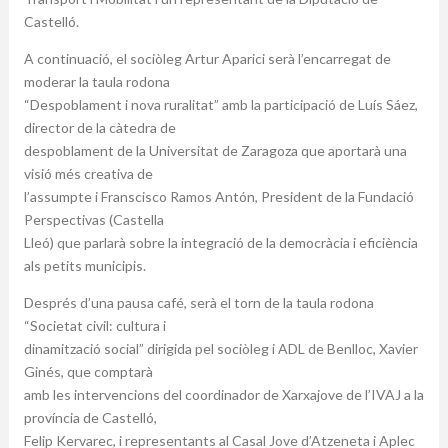
Castelló.
A continuació, el sociòleg Artur Aparici serà l’encarregat de
moderar la taula rodona
“Despoblament i nova ruralitat” amb la participació de Luís Sáez,
director de la càtedra de
despoblament de la Universitat de Zaragoza que aportarà una
visió més creativa de
l’assumpte i Franscisco Ramos Antón, President de la Fundació
Perspectivas (Castella
Lleó) que parlarà sobre la integració de la democràcia i eficiència
als petits municipis.
Després d’una pausa café, serà el torn de la taula rodona
“Societat civil: cultura i
dinamització social” dirigida pel sociòleg i ADL de Benlloc, Xavier
Ginés, que comptarà
amb les intervencions del coordinador de Xarxajove de l’IVAJ a la
província de Castelló,
Felip Kervarec, i representants al Casal Jove d’Atzeneta i Aplec