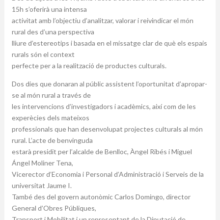
15h s’oferirà una intensa
activitat amb l’objectiu d’analitzar, valorar i reivindicar el món
rural des d’una perspectiva
lliure d’estereotips i basada en el missatge clar de què els espais
rurals són el context
perfecte per a la realització de productes culturals.
Dos dies que donaran al públic assistent l’oportunitat d’apropar-
se al món rural a través de
les intervencions d’investigadors i acadèmics, així com de les
experècies dels mateixos
professionals que han desenvolupat projectes culturals al món
rural. L’acte de benvinguda
estarà presidit per l’alcalde de Benlloc, Àngel Ribés i Miguel
Ángel Moliner Tena,
Vicerector d’Economia i Personal d’Administració i Serveis de la
universitat Jaume I.
També des del govern autonòmic Carlos Domingo, director
General d’Obres Públiques,
Transport i Mobilitat i un representant de la Diputació de