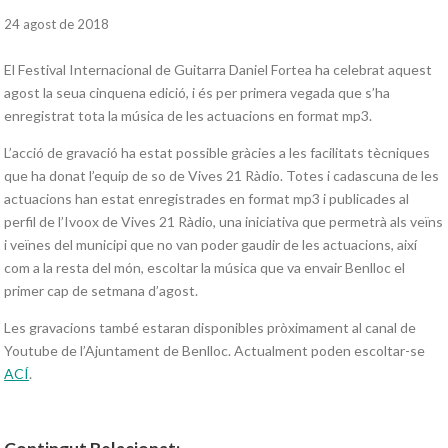
24 agost de 2018
El Festival Internacional de Guitarra Daniel Fortea ha celebrat aquest
agost la seua cinquena edició, i és per primera vegada que s’ha
enregistrat tota la música de les actuacions en format mp3.
L’acció de gravació ha estat possible gràcies a les facilitats tècniques
que ha donat l’equip de so de Vives 21 Ràdio. Totes i cadascuna de les
actuacions han estat enregistrades en format mp3 i publicades al
perfil de l’Ivoox de Vives 21 Ràdio, una iniciativa que permetrà als veïns
i veïnes del municipi que no van poder gaudir de les actuacions, així
com a la resta del món, escoltar la música que va envair Benlloc el
primer cap de setmana d’agost.
Les gravacions també estaran disponibles pròximament al canal de
Youtube de l’Ajuntament de Benlloc. Actualment poden escoltar-se
ACÍ
.