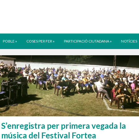
POBLE
»
COSES PER FER
»
PARTICIPACIÓ CIUTADANA
»
NOTÍCIES
S’enregistra per primera vegada la
música del Festival Fortea