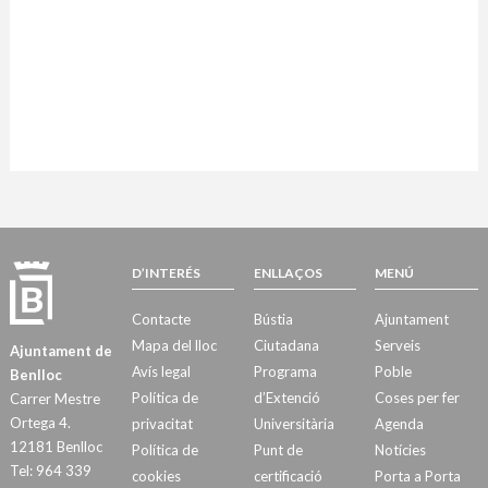
D’INTERÉS
ENLLAÇOS
MENÚ
Contacte
Bústia
Ajuntament
Mapa del lloc
Ciutadana
Serveis
Ajuntament de
Avís legal
Programa
Poble
Benlloc
Política de
d’Extenció
Coses per fer
Carrer Mestre
Ortega 4.
privacitat
Universitària
Agenda
12181 Benlloc
Política de
Punt de
Notícies
Tel: 964 339
cookies
certificació
Porta a Porta