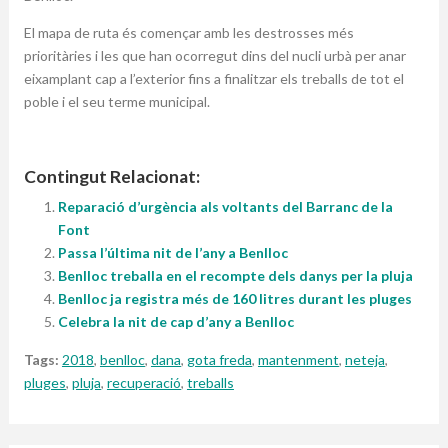
El mapa de ruta és començar amb les destrosses més
prioritàries i les que han ocorregut dins del nucli urbà per anar
eixamplant cap a l’exterior fins a finalitzar els treballs de tot el
poble i el seu terme municipal.
Contingut Relacionat:
Reparació d’urgència als voltants del Barranc de la
Font
Passa l’última nit de l’any a Benlloc
Benlloc treballa en el recompte dels danys per la pluja
Benlloc ja registra més de 160 litres durant les pluges
Celebra la nit de cap d’any a Benlloc
Tags:
2018
,
benlloc
,
dana
,
gota freda
,
mantenment
,
neteja
,
pluges
,
pluja
,
recuperació
,
treballs