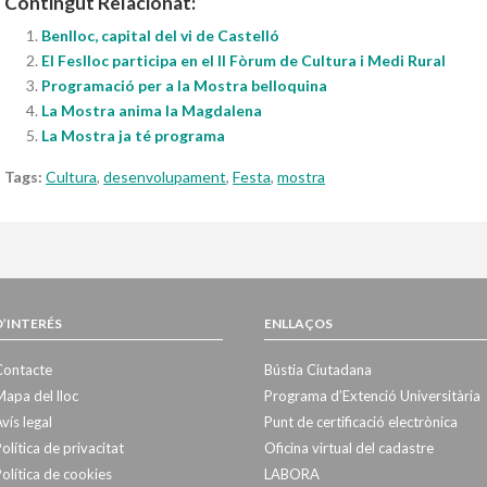
Contingut Relacionat:
Benlloc, capital del vi de Castelló
El Feslloc participa en el II Fòrum de Cultura i Medi Rural
Programació per a la Mostra belloquina
La Mostra anima la Magdalena
La Mostra ja té programa
Tags:
Cultura
,
desenvolupament
,
Festa
,
mostra
D’INTERÉS
ENLLAÇOS
Contacte
Bústia Ciutadana
apa del lloc
Programa d’Extenció Universitària
vís legal
Punt de certificació electrònica
olítica de privacitat
Oficina virtual del cadastre
olítica de cookies
LABORA