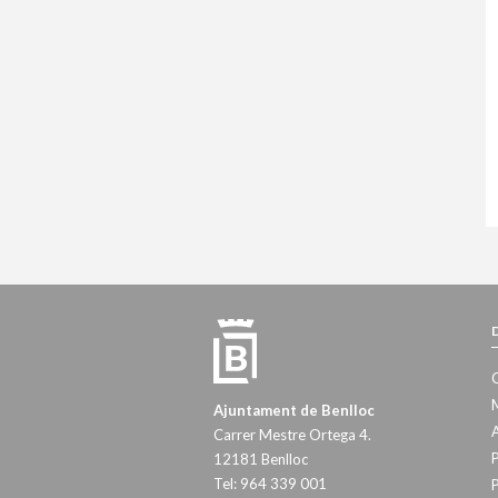
M
Ajuntament de Benlloc
A
Carrer Mestre Ortega 4.
P
12181 Benlloc
Tel: 964 339 001
P