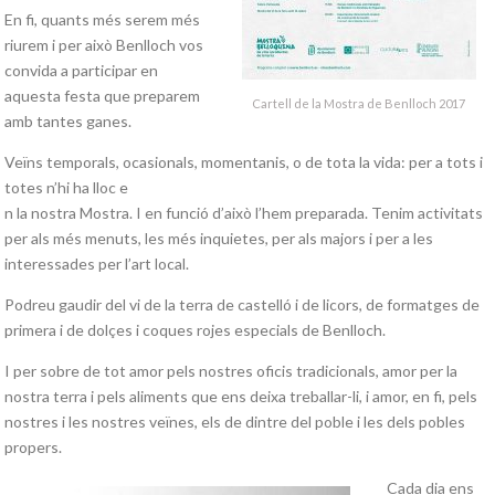
En fi, quants més serem més
riurem i per això Benlloch vos
convida a participar en
aquesta festa que preparem
Cartell de la Mostra de Benlloch 2017
amb tantes ganes.
Veïns temporals, ocasionals, momentanis, o de tota la vida: per a tots i
totes n’hi ha lloc e
n la nostra Mostra. I en funció d’això l’hem preparada. Tenim activitats
per als més menuts, les més inquietes, per als majors i per a les
interessades per l’art local.
Podreu gaudir del vi de la terra de castelló i de licors, de formatges de
primera i de dolçes i coques rojes especials de Benlloch.
I per sobre de tot amor pels nostres oficis tradicionals, amor per la
nostra terra i pels aliments que ens deixa treballar-li, i amor, en fi, pels
nostres i les nostres veïnes, els de dintre del poble i les dels pobles
propers.
Cada dia ens