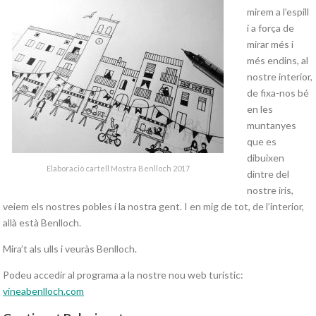
mirem a l’espill
i a força de
mirar més i
més endins, al
nostre interior,
de fixa-nos bé
en les
muntanyes
que es
dibuixen
Elaboració cartell Mostra Benlloch 2017
dintre del
nostre iris,
veiem els nostres pobles i la nostra gent. I en mig de tot, de l’interior,
allà està Benlloch.
Mira’t als ulls i veuràs Benlloch.
Podeu accedir al programa a la nostre nou web turístic:
vineabenlloch.com