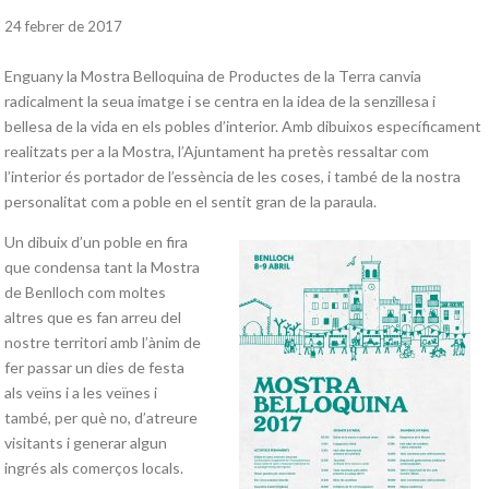
24 febrer de 2017
Enguany la Mostra Belloquina de Productes de la Terra canvia
radicalment la seua imatge i se centra en la idea de la senzillesa i
bellesa de la vida en els pobles d’interior. Amb dibuixos específicament
realitzats per a la Mostra, l’Ajuntament ha pretès ressaltar com
l’interior és portador de l’essència de les coses, i també de la nostra
personalitat com a poble en el sentit gran de la paraula.
Un dibuix d’un poble en fira
que condensa tant la Mostra
de Benlloch com moltes
altres que es fan arreu del
nostre territori amb l’ànim de
fer passar un dies de festa
als veïns i a les veïnes i
també, per què no, d’atreure
visitants i generar algun
ingrés als comerços locals.