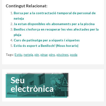
Contingut Relacionat:
Borsa per a la contractació temporal de personal de
neteja
Ja estan disponibles els abonaments per a la piscina
Benlloc s’esforça en recuperar les vies afectades per la
pluja
Curs de patinatge per a xiquets i xiquetes
Estiu és esport a Benlloch! |Nous horaris|
Tags:
Estiu
,
neteja
,
pin
,
pinar
,
pins
,
piscines
,
poda