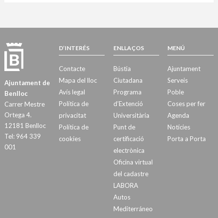
D’INTERÉS
ENLLAÇOS
MENÚ
Contacte
Bústia
Ajuntament
Mapa del lloc
Ciutadana
Serveis
Ajuntament de
Avís legal
Programa
Poble
Benlloc
Política de
d’Extenció
Coses per fer
Carrer Mestre
Ortega 4.
privacitat
Universitària
Agenda
12181 Benlloc
Política de
Punt de
Notícies
Tel: 964 339
cookies
certificació
Porta a Porta
001
electrònica
Oficina virtual
del cadastre
LABORA
Autos
Mediterráneo