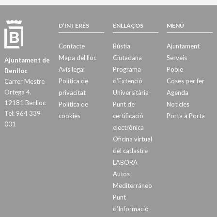
D’INTERÉS
ENLLAÇOS
MENÚ
Contacte
Bústia
Ajuntament
Mapa del lloc
Ciutadana
Serveis
Ajuntament de
Avís legal
Programa
Poble
Benlloc
Política de
d’Extenció
Coses per fer
Carrer Mestre
Ortega 4.
privacitat
Universitària
Agenda
12181 Benlloc
Política de
Punt de
Notícies
Tel: 964 339
cookies
certificació
Porta a Porta
001
electrònica
Oficina virtual
del cadastre
LABORA
Autos
Mediterráneo
Punt
d’Informació