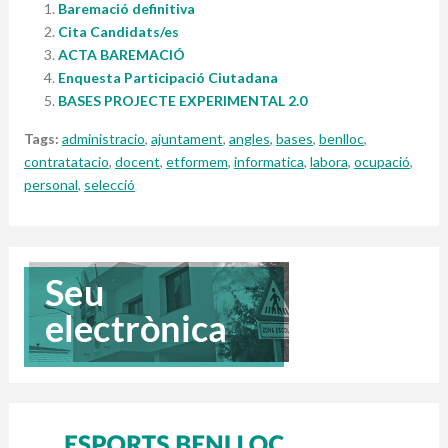
Baremació definitiva
Cita Candidats/es
ACTA BAREMACIÓ
Enquesta Participació Ciutadana
BASES PROJECTE EXPERIMENTAL 2.0
Tags:
administracio
,
ajuntament
,
angles
,
bases
,
benlloc
,
contratatacio
,
docent
,
etformem
,
informatica
,
labora
,
ocupació
,
personal
,
selecció