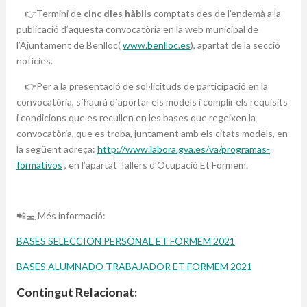
👉Termini de
cinc dies hàbils
comptats des de l’endemà a la
publicació d’aquesta convocatòria en la web municipal de
l’Ajuntament de Benlloc(
www.benlloc.es
), apartat de la secció
notícies.
👉Per a la presentació de sol·licituds de participació en la
convocatòria, s´haurà d´aportar els models i complir els requisits
i condicions que es recullen en les bases que regeixen la
convocatòria, que es troba, juntament amb els citats models, en
la següent adreça:
http://www.labora.gva.es/va/programas-
formativos
, en l’apartat Tallers d’Ocupació Et Formem.
📲💻 Més informació:
BASES SELECCION PERSONAL ET FORMEM 2021
BASES ALUMNADO TRABAJADOR ET FORMEM 2021
Contingut Relacionat: