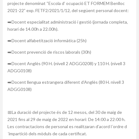
projecte denominat “Escola d’ ocupació ET FORMEM Benlloc
2021-22” exp. FETF2/2021/1/12, del següent personal docent:
➡️Docent especialitat administració i gestió (jornada completa,
horari de 14.00h a 22.00h).
➡️Docent alfabetització informàtica (25h)
➡️Docent prevenció de riscos laborals (30h)
➡️Docent Anglès (90 H. (nivell 2 ADGG0208) y 110 H. (nivell 3
ADGG0108)
➡️Docent llengua estrangera diferent d’Anglès (80 H. nivell 3
ADGG0108)
📅La duració del projecte és de 12 mesos, del 30 de maig de
2021 fins al 29 de maig de 2022 en horari: De 14:00 a 22:00 h.
Les contractacions de personal es realitzaran d’acord l´ordre d
´impartició dels mòduls de cada certificat.