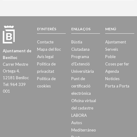
D’INTERÉS
ENLLAÇOS
MENÚ
Contacte
Bústia
Ajuntament
Mapa del lloc
Ciutadana
Serveis
Ajuntament de
Avís legal
Programa
Poble
Benlloc
Política de
d’Extenció
Coses per fer
Carrer Mestre
Ortega 4.
privacitat
Universitària
Agenda
12181 Benlloc
Política de
Punt de
Notícies
Tel: 964 339
cookies
certificació
Porta a Porta
001
electrònica
Oficina virtual
del cadastre
LABORA
Autos
Mediterráneo