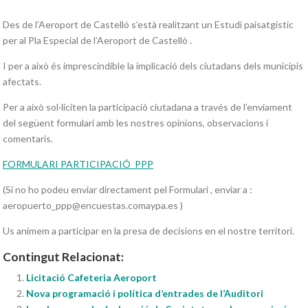
Des de l’Aeroport de Castelló s’està realitzant un Estudi paisatgístic
per al Pla Especial de l’Aeroport de Castelló .
I per a això és imprescindible la implicació dels ciutadans dels municipis
afectats.
Per a això sol·liciten la participació ciutadana a través de l’enviament
del següent formulari amb les nostres opinions, observacions i
comentaris.
FORMULARI PARTICIPACIÓ_PPP
(Si no ho podeu enviar directament pel Formulari , enviar a :
aeropuerto_ppp@encuestas.comaypa.es )
Us animem a participar en la presa de decisions en el nostre territori.
Contingut Relacionat:
Licitació Cafeteria Aeroport
Nova programació i política d’entrades de l’Auditori