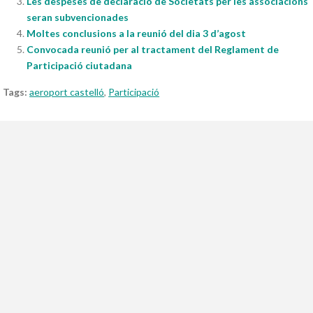
Les despeses de declaració de Societats per les associacions
seran subvencionades
Moltes conclusions a la reunió del dia 3 d’agost
Convocada reunió per al tractament del Reglament de
Participació ciutadana
Tags:
aeroport castelló
,
Participació