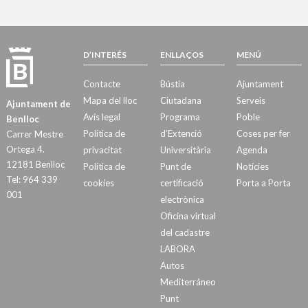
D’INTERÉS
ENLLAÇOS
MENÚ
Contacte
Bústia
Ajuntament
Mapa del lloc
Ciutadana
Serveis
Ajuntament de
Avís legal
Programa
Poble
Benlloc
Política de
d’Extenció
Coses per fer
Carrer Mestre
Ortega 4.
privacitat
Universitària
Agenda
12181 Benlloc
Política de
Punt de
Notícies
Tel: 964 339
cookies
certificació
Porta a Porta
001
electrònica
Oficina virtual
del cadastre
LABORA
Autos
Mediterráneo
Punt