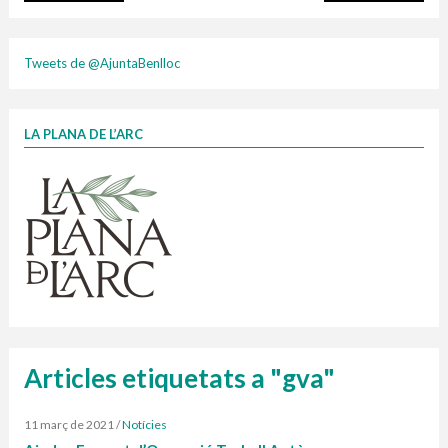
plasti
Tweets de @AjuntaBenlloc
LA PLANA DE L’ARC
Finançat per la Unió Europea – NextGenerationEU
1 contenidors intel·ligents
Jornades informatives
Penjador
HORARI
cartonix
Cubells
vidrina
Articles etiquetats a "gva"
11 març de 2021
/
Notícies