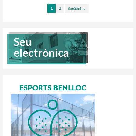
1
2
Següent →