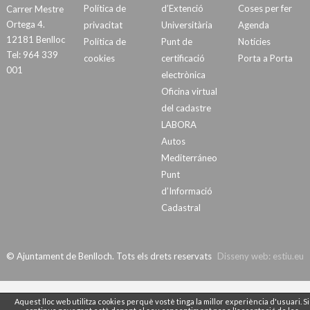
Política de
d’Extenció
Coses per fer
Carrer Mestre
Ortega 4.
privacitat
Universitària
Agenda
12181 Benlloc
Política de
Punt de
Notícies
Tel: 964 339
cookies
certificació
Porta a Porta
001
electrònica
Oficina virtual
del cadastre
LABORA
Autos
Mediterráneo
Punt
d’Informació
Cadastral
© Ajuntament de Benlloch. Tots els drets reservats
Disseny web:
estiu.eu
Aquest lloc web utilitza cookies perquè vostè tinga la millor experiència d'usuari. Si