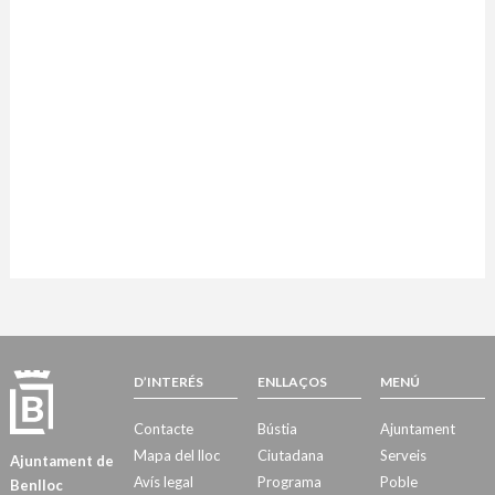
D’INTERÉS
ENLLAÇOS
MENÚ
Contacte
Bústia
Ajuntament
Mapa del lloc
Ciutadana
Serveis
Ajuntament de
Avís legal
Programa
Poble
Benlloc